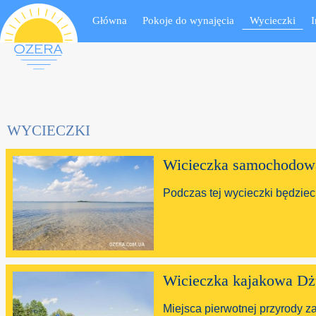
Notice
: Undefined variable: questpos in
/home/trek428/ozera.com.ua/www/includ
Główna
Pokoje do wynajęcia
Wycieczki
І
Notice
: Undefined variable: questposall in
/home/trek428/ozera.com.ua/www/incl
WYCIECZKI
Wicieczka samochodowa 
Podczas tej wycieczki będziec
Wicieczka kajakowa Dżu
Miejsca pierwotnej przyrody z