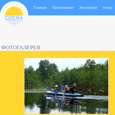
Notice
: Undefined variable: questpos in
/home/trek428/ozera.com.ua/www/includ
Главная
Проживание
Экскурсии
Озера
Notice
: Undefined variable: questposall in
/home/trek428/ozera.com.ua/www/incl
ФОТОГАЛЕРЕЯ