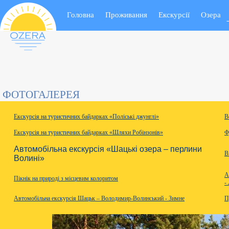
Notice
: Undefined variable: questpos in
/home/trek428/ozera.com.ua/www/includ
Головна
Проживання
Екскурсії
Озера
Notice
: Undefined variable: questposall in
/home/trek428/ozera.com.ua/www/incl
ФОТОГАЛЕРЕЯ
Екскурсія на туристичних байдарках «Поліські джунглі»
В
Екскурсія на туристичних байдарках «Шляхи Робінзонів»
Ф
Автомобільна екскурсія «Шацькі озера – перлини
В
Волині»
А
Пікнік на природі з місцевим колоритом
-
Автомобільна екскурсія Шацьк – Володимир-Волинський - Зимне
П