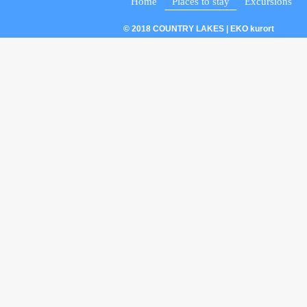
Home
Places to stay
Excursions
© 2018 COUNTRY LAKES | EKO kurort