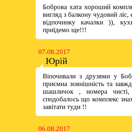
Боброва хата хороший комплек
вигляд з балкону чудовий ліс,
відпочинку качалки )), кух
приїдемо ще!!!
07.08.2017
Юрій
Віпочивали з друзями у Боб
приємна зовнішність та завж
шашличок , номера чисті,
сподобалось що комплекс знахо
завітати туди !!
06.08.2017