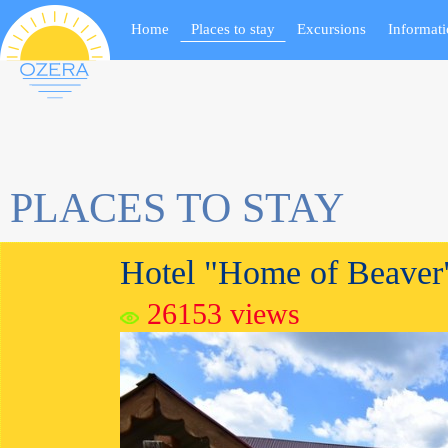
Notice
: Undefined variable: questpos in
/home/trek428/ozera.com.ua/www/includ
Home
Places to stay
Excursions
Informat
Notice
: Undefined variable: questposall in
/home/trek428/ozera.com.ua/www/incl
PLACES TO STAY
Hotel "Home of Beaver
26153
views