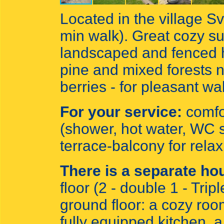
Located in the village Sv
min walk). Great cozy su
landscaped and fenced h
pine and mixed forests 
berries - for pleasant wa
For your service:
comfo
(shower, hot water, WC 
terrace-balcony for relax
There is a separate ho
floor (2 - double 1 - Trip
ground floor: a cozy roo
fully equipped kitchen, a