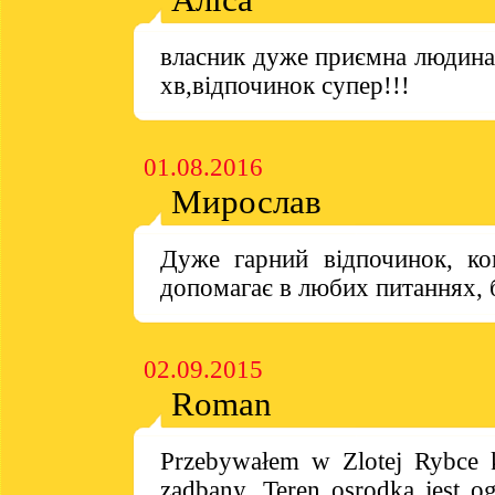
власник дуже приємна людина, 
хв,відпочинок супер!!!
01.08.2016
Мирослав
Дуже гарний відпочинок, ко
допомагає в любих питаннях
02.09.2015
Roman
Przebywałem w Zlotej Rybce ki
zadbany. Teren osrodka jest o