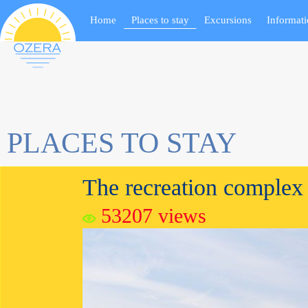
Notice
: Undefined variable: questpos in
/home/trek428/ozera.com.ua/www/includ
Home
Places to stay
Excursions
Informat
Notice
: Undefined variable: questposall in
/home/trek428/ozera.com.ua/www/incl
PLACES TO STAY
The recreation complex 
53207
views